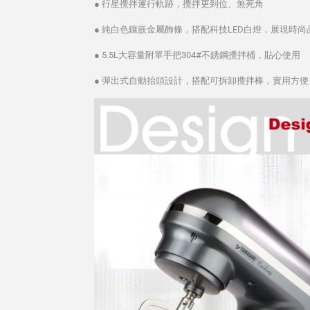
● 行星攪拌運行軌跡，攪拌更到位、無死角
● 純白色鑲嵌金屬飾條，搭配科技LED白燈，展現時尚
● 5.5L大容量附單手把304#不銹鋼攪拌桶，貼心使用
● 彈出式自動抬頭設計，搭配可拆卸攪拌棒，實用方便