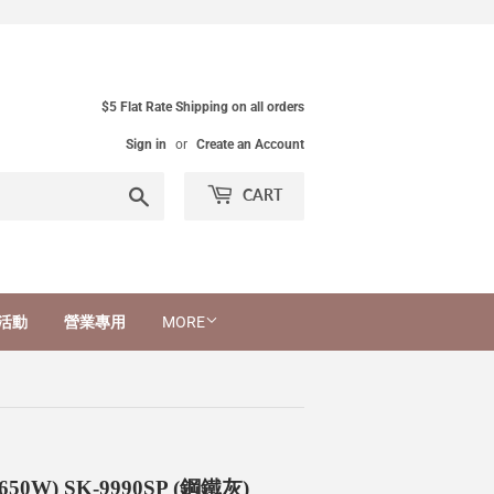
$5 Flat Rate Shipping on all orders
Sign in
or
Create an Account
Search
CART
活動
營業專用
MORE
) SK-9990SP (鋼鐵灰)