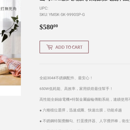
UPC:
SKU:
YMSK-SK-9990SP-G
$580
$580.00
00
ADD TO CART
全組304#不銹鋼配件、最安心！
650W低耗能、高效率，家用烘焙最佳幫手！
高性能全銅線電機+特製金屬齒輪傳動系統，連續使用
● 六種檔位選擇，迅速成團、快速出膜，功能卓越
● 不銹鋼特製攪麵勾、打蛋攪拌器、人字攪拌棒，衛