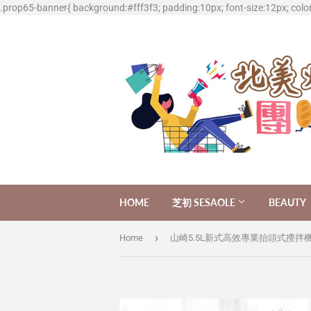
.prop65-banner{ background:#fff3f3; padding:10px; font-size:12px; colo
HOME
芝初 SESAOLE
BEAUTY
›
Home