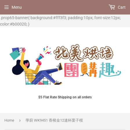
Menu
Cart
.prop65-banner{ background:#fff3f3; padding:10px; font-size:12px;
color:#b00020; }
$5 Flat Rate Shipping on all orders
›
Home
學廚 WK9451 香檳金12連杯栗子模