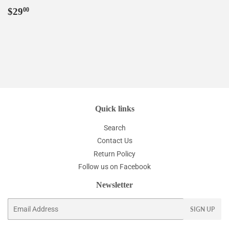
Regular
$29.00
$29
00
price
Quick links
Search
Contact Us
Return Policy
Follow us on Facebook
Newsletter
Email
SIGN UP