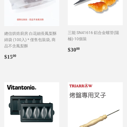
三能 SN41616 鋁合金螺管(陽
總信烘焙廚房 白花細長鳳梨酥
極)-10個裝
綿袋 (100入) * 僅售包裝袋, 商
品不含鳳梨酥
Regular
$30.00
$30
00
price
Regular
$15.00
$15
00
price