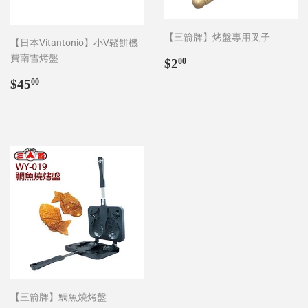
【三箭牌】烤盤專用叉子
【日本Vitantonio】小V鬆餅機
費南雪烤盤
Regular
$2.00
$2
00
price
Regular
$45.00
$45
00
price
【三箭牌】鯛魚燒烤盤