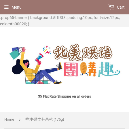
Menu
Cart
.prop65-banner{ background:#fff3f3; padding:10px; font-size:12px;
color:#b00020; }
$5 Flat Rate Shipping on all orders
›
Home
垂坤-愛文芒果乾 (175g)