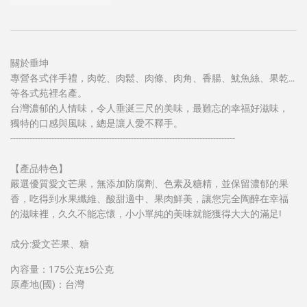
關於垂坤
專營各式伴手禮，肉乾、肉鬆、肉條、肉角、香腸、魷魚絲、果乾…
等各式苑裡名產。
台灣濃郁的人情味，令人垂涎三尺的美味，最難忘的幸福好滋味，
獨特的口感與風味，總是讓人愛不釋手。
----------------------------------------------------------------------------------
【產品特色】
嚴選優質愛文芒果，無添加防腐劑、色素及糖精，並保留濃郁的果
香，吃得到水果纖維、酸甜適中、果肉鮮美，讓您完全陶醉在幸福
的滋味裡，久久不能忘懷，小小單純的美味就能獲得大大的滿足!
成分:愛文芒果、糖
內容量：175公克±5公克
原產地(國)：台灣