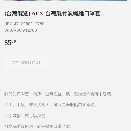
[台灣製造] ALX 台灣製竹炭纖維口罩套
UPC:
4715950912780
SKU:
ABC-912780
$5
$5.00
00
SOLD OUT
我們的口罩套，輕薄、透氣性強，戴一整天也不會有不適感。
平面、中段、彈性度夠大，可以完全服貼口罩本體。
不用皺摺，就可以拉開。
可水洗重複使用，延長醫用口罩時效。