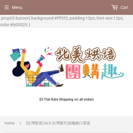
Menu
Cart
.prop65-banner{ background:#fff3f3; padding:10px; font-size:12px;
color:#b00020; }
$5 Flat Rate Shipping on all orders
›
Home
[台灣製造] ALX 台灣製竹炭纖維口罩套