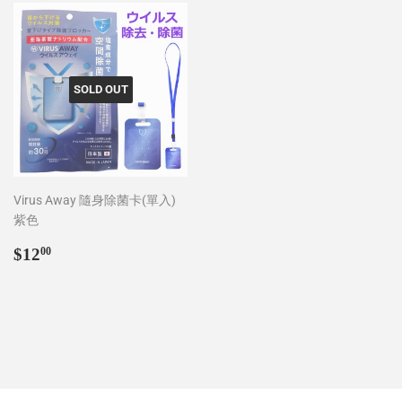
SOLD OUT
Virus Away 隨身除菌卡(單入)
紫色
Regular
$12.00
$12
00
price