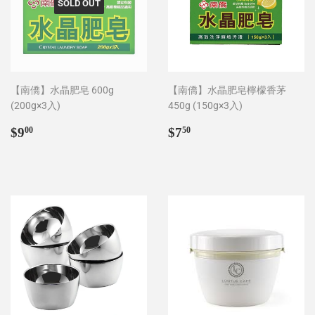
SOLD OUT
【南僑】水晶肥皂 600g
【南僑】水晶肥皂檸檬香茅
(200g×3入)
450g (150g×3入)
Regular
$9.00
Regular
$7.50
$9
$7
00
50
price
price