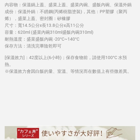
內容物：保溫鍋上蓋、盛菜上蓋、盛菜內碗、盛飯內碗、保溫外鍋
成份：保溫外鍋：不銹鋼(丙烯樹脂塗裝)，其他：PP塑膠（聚丙
烯），盛菜上蓋、密封圈：矽橡膠
尺寸：寬14.5公分x長13.8公分x高11公分
容量：620ml (盛菜內碗310ml盛飯內碗310ml)
耐熱溫度：盛菜盛飯內碗 -20°C~140°C
保存方法：清洗完畢陰乾即可
[保溫效力]：42度以上(6小時)；保存食物前，請使用100
°C 水預
熱。
※保溫效力會因白飯的量、室溫、等情況而在數值上有些微差異。