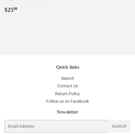
Regular
$25.00
$25
00
price
Quick links
Search
Contact Us
Return Policy
Follow us on Facebook
Newsletter
Email
SIGN UP