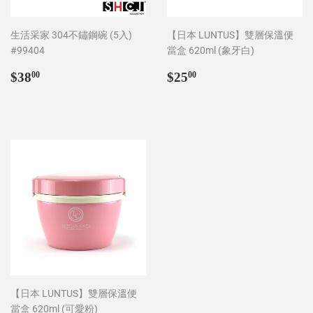
生活采家 304不鏽鋼碗 (5入)
【日本 LUNTUS】雙層保溫便
#99404
當盒 620ml (象牙白)
Regular
$38.00
Regular
$25.00
$38
$25
00
00
price
price
【日本 LUNTUS】雙層保溫便
當盒 620ml (可愛粉)