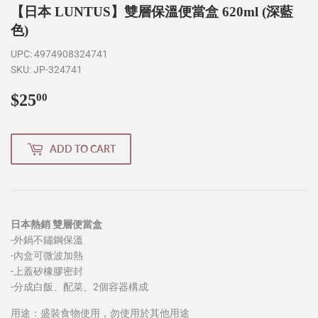
【日本 LUNTUS】雙層保溫便當盒 620ml (深藍
色)
UPC:
4974908324741
SKU:
JP-324741
$25
$25.00
00
ADD TO CART
日本熱銷 雙層便當盒
-外鍋不鏽鋼保溫
-內盒可微波加熱
-上蓋矽橡膠密封
-分成白飯、配菜、2個容器構成
用途：盛裝食物使用，勿使用於其他用途