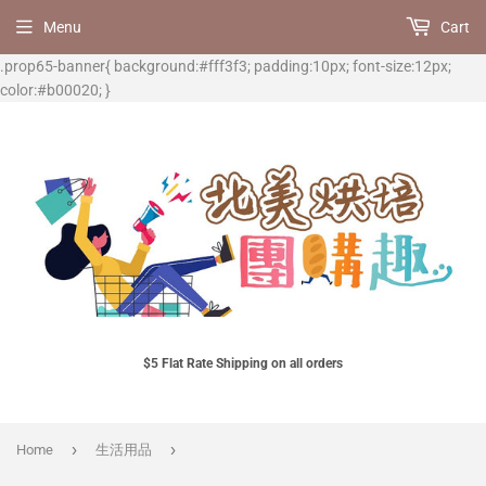
Menu
Cart
.prop65-banner{ background:#fff3f3; padding:10px; font-size:12px;
color:#b00020; }
$5 Flat Rate Shipping on all orders
›
›
Home
生活用品