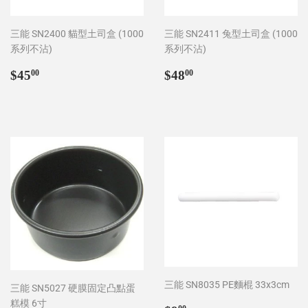
三能 SN2400 貓型土司盒 (1000
三能 SN2411 兔型土司盒 (1000
系列不沾)
系列不沾)
Regular
$45.00
Regular
$48.00
$45
$48
00
00
price
price
三能 SN8035 PE麵棍 33x3cm
三能 SN5027 硬膜固定凸點蛋
糕模 6寸