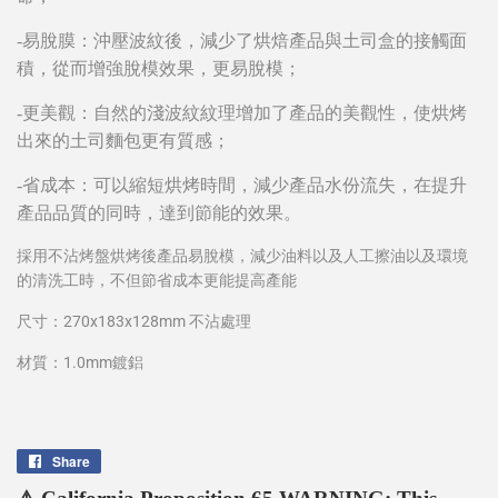
-易脫膜：沖壓波紋後，減少了烘焙產品與土司盒的接觸面
積，從而增強脫模效果，更易脫模；
-更美觀：自然的淺波紋紋理增加了產品的美觀性，使烘烤
出來的土司麵包更有質感；
-省成本：可以縮短烘烤時間，減少產品水份流失，在提升
產品品質的同時，達到節能的效果。
採用不沾烤盤烘烤後產品易脫模，減少油料以及人工擦油以及環境
的清洗工時，不但節省成本更能提高產能
尺寸：270x183x128mm 不沾處理
材質：1.0mm鍍鋁
Share
Share
on