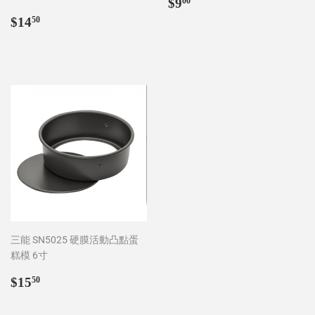
Regular
$9.00
$9
00
price
Regular
$14.50
$14
50
price
三能 SN5025 硬膜活動凸點蛋
糕模 6寸
Regular
$15.50
$15
50
price