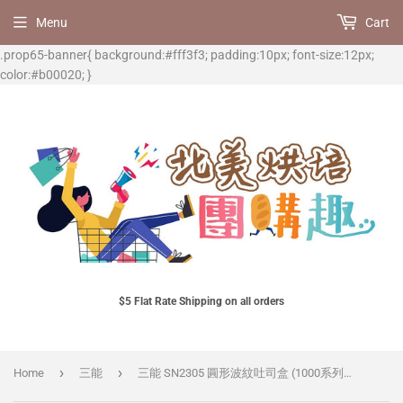
Menu
Cart
.prop65-banner{ background:#fff3f3; padding:10px; font-size:12px;
color:#b00020; }
$5 Flat Rate Shipping on all orders
›
›
Home
三能
三能 SN2305 圓形波紋吐司盒 (1000系列不沾)