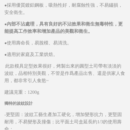
採用優質鍍鋁鋼板，吸熱性好，耐腐蝕性強，不易鏽損，
●
安全衛生
。
內部不沾處理，具有良好的不沾效果和衛生無毒特性，更
●
能提高工作效率和增加產品的美觀和衛生。
使用壽命長，易脫模、易清洗。
●
。
適用於家庭及工業烘焙
●
此款模具定型效果很好，
烤製出來的圓型土司帶有淡淡的
波紋，品相特別美觀，不管是作爲產品出售、還是供家人食
用，都非常引人食慾~
建議克重：1200g
獨特的波紋設計
-更堅固：波紋工藝生產加工硬化，增加變形抗力，更堅固
耐用，不易變形及撞傷；比平面土司盒延長約1/3的使用壽
命；